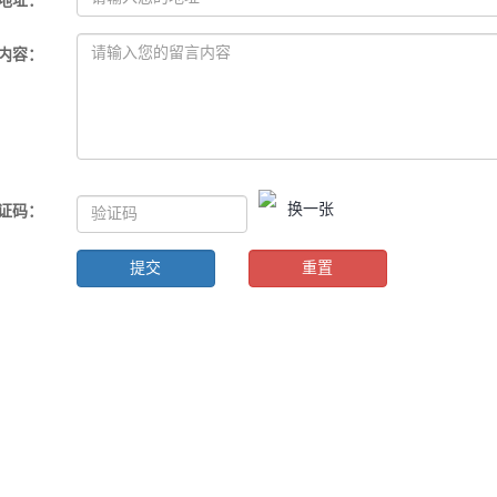
地址
：
内容
：
换一张
证码
：