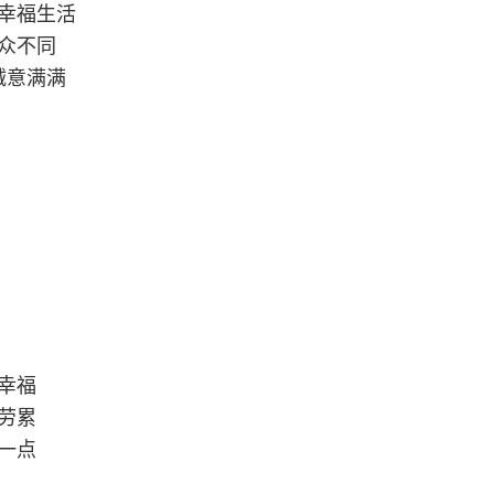
幸福生活
众不同
诚意满满
幸福
劳累
一点