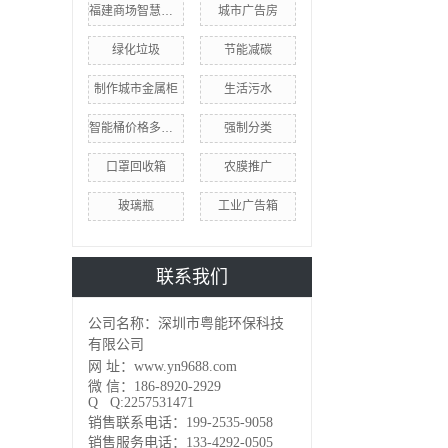
福建商场智慧分类桶
城市广告房
绿化垃圾
节能减碳
制作城市金属柜
生活污水
智能桶价格多少钱
强制分类
口罩回收箱
农膜推广
玻璃瓶
工业广告箱
联系我们
公司名称：深圳市粤能环保科技
有限公司
网 址：www.yn9688.com
微 信：186-8920-2929
Q Q:2257531471
销售联系电话：199-2535-9058
销售服务电话：133-4292-0505