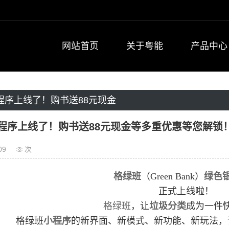
网站首页
关于粤能
产品中心
程序上线了！购书送88元现金
等您解锁！
程序上线了！购书送88元现金等多重优惠等您解锁
09
次
格绿班
（Green Bank）
绿色
正式上线啦！
格绿班
，让
垃圾分类
成为一件
格绿班
小程序
的新界面、新模式、新功能、新玩法，