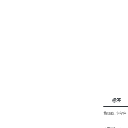
标签
格绿班
小程序
,