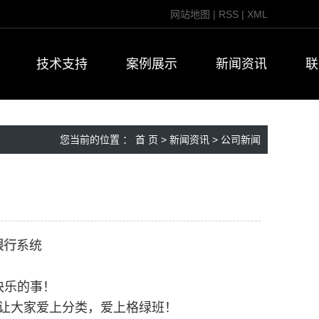
网站地图
|
RSS
|
XML
技术支持
案例展示
新闻资讯
联
您当前的位置 ：
首 页
>
新闻资讯
>
公司新闻
！
银行
系统
快乐的事！
让大家爱上分类，爱上格绿班！