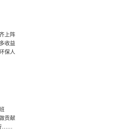
齐上阵
多收益
环保人
班
做贡献
行……