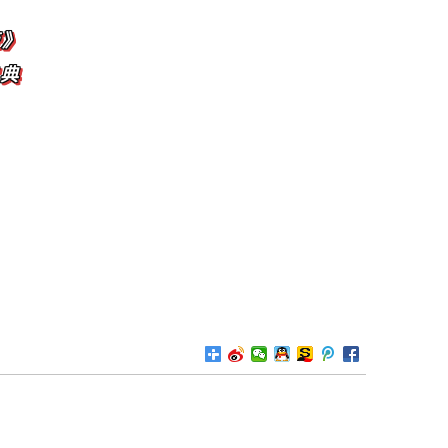
壹
》
典