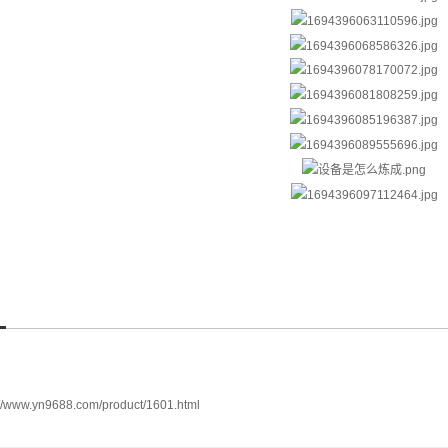
://www.yn9688.com/product/1601.html