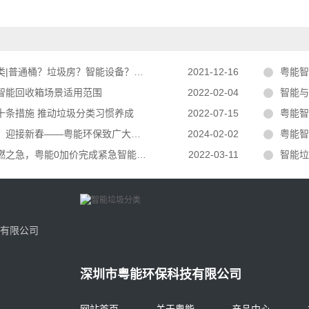
通桶？垃圾房？智能设备？垃圾分类回收模式哪种更好？
2021-12-16
粤能智
智能回收箱场景适用范围
2022-02-04
智能与非
十条措施 推动垃圾分类习惯养成
2022-07-15
粤能智
新春——粤能环保致广大客户的新春祝福与感谢信
2024-02-02
粤能智
之急，粤能0加价完成紧急智能垃圾桶订单
2022-03-11
智能垃
有限公司
深圳市粤能环保科技有限公司
网站首页
关于粤能
产品中心