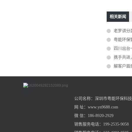
相关新闻
老罗讲分类|普
粤能环保
四川出台
携手共进，迎接
解客户眉燃
公司名称：深圳市粤能环保科技
网 址：www.yn9688.com
微 信：186-8920-2929
销售服务电话：199-2535-9058