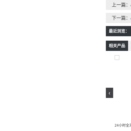
上一篇：
下一篇：
最近浏览：
相关产品
‹
撤桶并点24小时监控自动识别带雨棚洗手台可视化智能四分类回收箱
AI智能环卫系统运营可带雨棚洗手台多重识别单智能垃圾智能分类亭