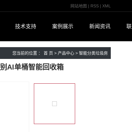
网站地图
|
RSS
|
XML
技术支持
案例展示
新闻资讯
联
您当前的位置 ：
首 页
>
产品中心
>
智能分类垃圾房
别AI单桶智能回收箱