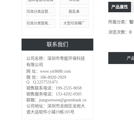
品牌智能垃圾桶
洋垃圾
产品属性
垃圾分类运营模式
脏乱差
所属分类：
智
垃圾分类智能系统
大型垃圾桶厂
浏览次数：
0
联系我们
产
公司名称：深圳市粤能环保科技
有限公司
网 址：www.yn9688.com
微 信：186-8920-2929
Q Q:2257531471
销售联系电话：199-2535-9058
销售服务电话：133-4292-0505
邮箱：jiangweiwen@greenbank.cn
公司地址：深圳市龙岗区龙岗大
道大运软件小镇19栋105号